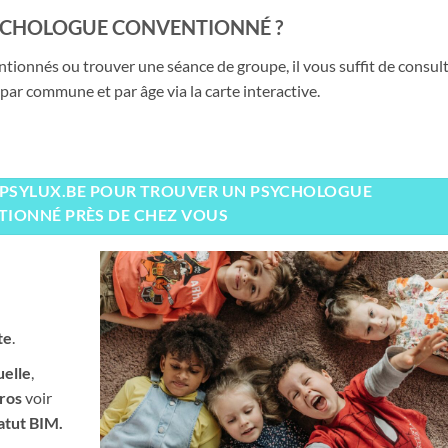
CHOLOGUE CONVENTIONNÉ ?
tionnés ou trouver une séance de groupe, il vous suffit de consul
 par commune et par âge via la carte interactive.
.PSYLUX.BE POUR TROUVER UN PSYCHOLOGUE
IONNÉ PRÈS DE CHEZ VOUS
te
.
uelle
,
ros
voir
atut BIM.