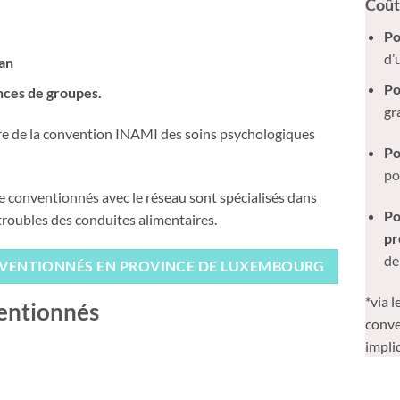
C
oût
Po
d’
an
Po
nces de groupes.
g
r
dre de la convention INAMI des soins psychologiques
Po
po
e conventionnés avec le réseau sont spécialisés dans
Po
roubles des conduites alimentaires.
pr
de
NVENTIONNÉS EN PROVINCE DE LUXEMBOURG
*via 
ventionnés
conve
impli