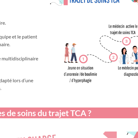
re.
quipe et le patient
aire.
e multidisciplinaire
dapté lors d’une
.
es de soins du trajet TCA ?