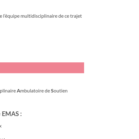
e l’équipe multidisciplinaire de ce trajet
iplinaire
A
mbulatoire de
S
outien
e EMAS :
x