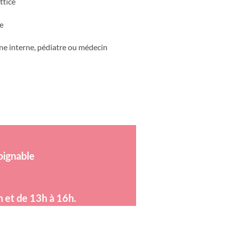
ttice
he
ne interne, pédiatre ou médecin
oignable
h et de 13h à 16h.