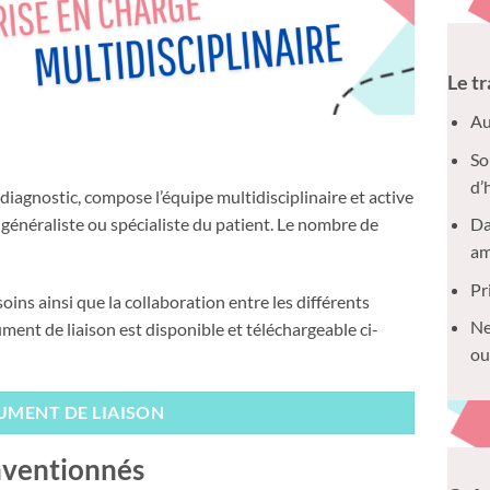
Le t
Au
So
d’
 diagnostic, compose l’équipe multidisciplinaire et active
in généraliste ou spécialiste du patient. Le nombre de
Da
am
Pr
 soins ainsi que la collaboration entre les différents
Ne
ment de liaison est disponible et téléchargeable ci-
ou
MENT DE LIAISON
nventionnés