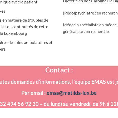
Diététicien.ne : Caroline De Ba
nique avec le patient
xes
(Pédo)psychiatre : en recherc
ins en matière de troubles de
Médecin spécialiste en médeci
t les discontinuités de cette
généraliste : en recherche
e du Luxembourg
aires de soins ambulatoires et
iers
Contact :
utes demandes d’informations, l’équipe EMAS est j
Par email :
emas@matilda-lux.be
32 494 56 92 30 – du lundi au vendredi, de 9h à 12