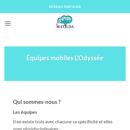
Passer
RÉSEAU MATILDA
au
contenu
Équipes mobiles L’Odyssée
Qui sommes-nous ?
Les équipes
Il en existe trois avec chacune sa spécificité et elles
sont pluridisciplinaires :