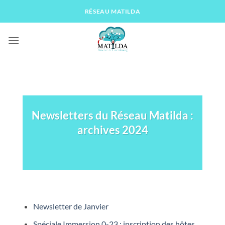
Passer
RÉSEAU MATILDA
au
contenu
Newsletters du Réseau Matilda :
archives 2024
Newsletter de Janvier
Spéciale Immersion 0-23 : inscription des hôtes